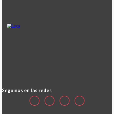
Seguinos en las redes