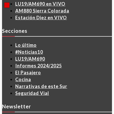
LU19/AM690 en VIVO
AM880 Sierra Colorada
Estación Diez en VIVO
Secciones
Lo último
#Noticias10
LU19/AM690
Informes 2024/2025
El Pasajero
Cocina
Narrativas de este Sur
Seguridad Vial
Newsletter