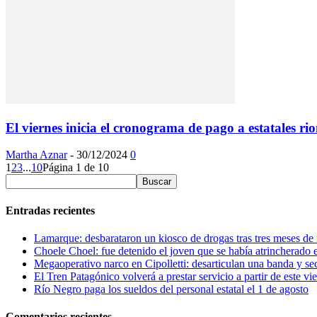
El viernes inicia el cronograma de pago a estatales ri
Martha Aznar
-
30/12/2024
0
1
2
3
...
10
Página 1 de 10
Entradas recientes
Lamarque: desbarataron un kiosco de drogas tras tres meses de 
Choele Choel: fue detenido el joven que se había atrincherado 
Megaoperativo narco en Cipolletti: desarticulan una banda y se
El Tren Patagónico volverá a prestar servicio a partir de este vi
Río Negro paga los sueldos del personal estatal el 1 de agosto
Comentarios recientes