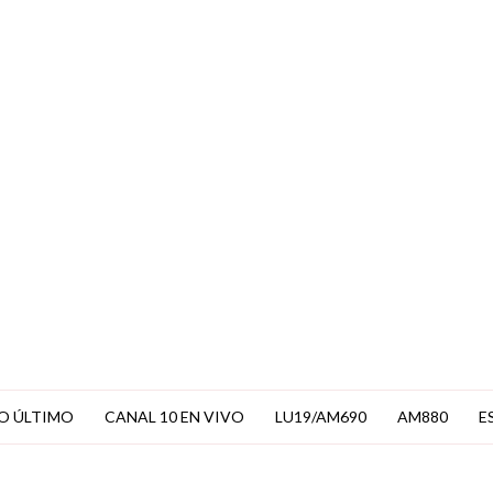
EN VIVO
O ÚLTIMO
CANAL 10 EN VIVO
LU19/AM690
AM880
E