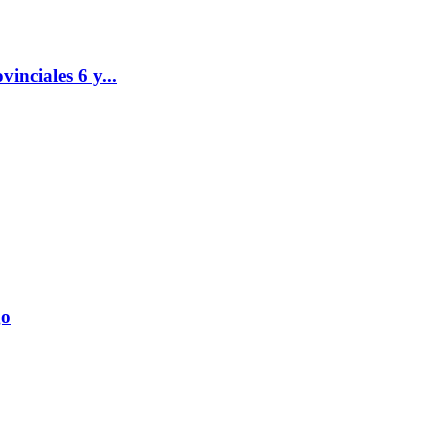
inciales 6 y...
go