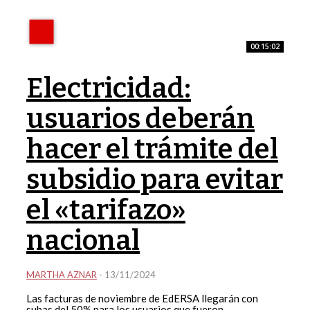
00:15:02
Electricidad:
usuarios deberán
hacer el trámite del
subsidio para evitar
el «tarifazo»
nacional
MARTHA AZNAR
-
13/11/2024
Las facturas de noviembre de EdERSA llegarán con
subas del 50% para los usuarios que fueron