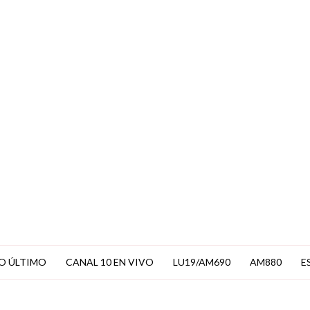
EN VIVO
O ÚLTIMO
CANAL 10 EN VIVO
LU19/AM690
AM880
E