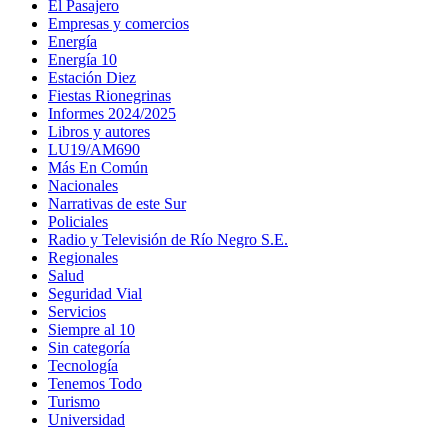
El Pasajero
Empresas y comercios
Energía
Energía 10
Estación Diez
Fiestas Rionegrinas
Informes 2024/2025
Libros y autores
LU19/AM690
Más En Común
Nacionales
Narrativas de este Sur
Policiales
Radio y Televisión de Río Negro S.E.
Regionales
Salud
Seguridad Vial
Servicios
Siempre al 10
Sin categoría
Tecnología
Tenemos Todo
Turismo
Universidad