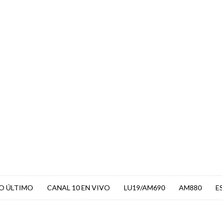
EN VIVO
O ÚLTIMO
CANAL 10 EN VIVO
LU19/AM690
AM880
E