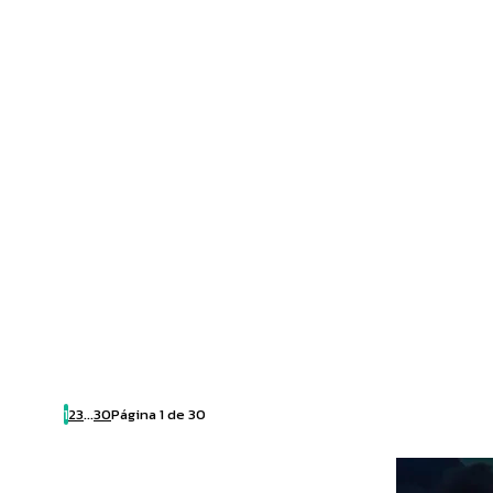
1
2
3
...
30
Página 1 de 30