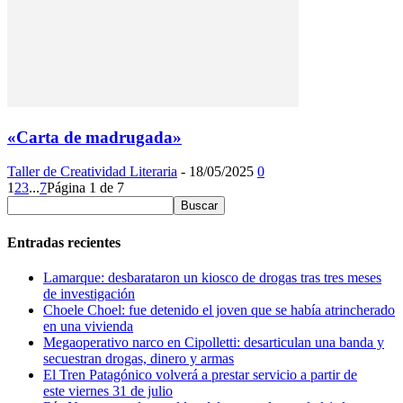
«Carta de madrugada»
Taller de Creatividad Literaria
-
18/05/2025
0
1
2
3
...
7
Página 1 de 7
Entradas recientes
Lamarque: desbarataron un kiosco de drogas tras tres meses
de investigación
Choele Choel: fue detenido el joven que se había atrincherado
en una vivienda
Megaoperativo narco en Cipolletti: desarticulan una banda y
secuestran drogas, dinero y armas
El Tren Patagónico volverá a prestar servicio a partir de
este viernes 31 de julio